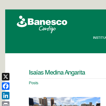
INSTIT
Isaías Medina Angarita
Posts
X
Facebook
LinkedIn