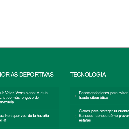
ORIAS DEPORTIVAS
TECNOLOGÍA
lub Veloz Venezolano: el club
Recomendaciones para evitar 
iclístico más longevo de
fraude cibernético
enezuela
Claves para proteger tu cuent
era Fortique: voz de la hazaña
Banesco: conoce cómo preven
el 41
estafas