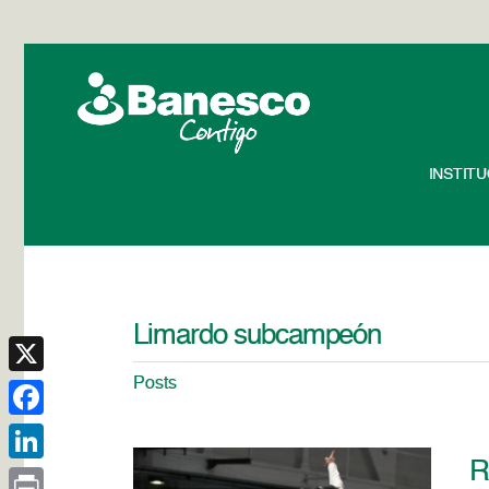
INSTIT
Limardo subcampeón
Posts
X
Facebook
R
LinkedIn