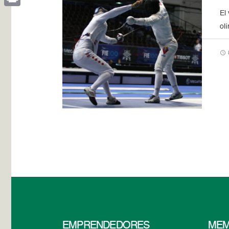
El
Print
ol
EMPRENDEDORES
MEM