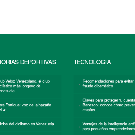
ORIAS DEPORTIVAS
TECNOLOGÍA
lub Veloz Venezolano: el club
Recomendaciones para evitar 
iclístico más longevo de
fraude cibernético
enezuela
Claves para proteger tu cuent
era Fortique: voz de la hazaña
Banesco: conoce cómo preven
el 41
estafas
nicios del ciclismo en Venezuela
Ventajas de la inteligencia artif
para pequeños emprendedore