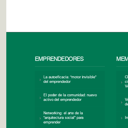
EMPRENDEDORES
MEM
La autoeficacia: “motor invisible”
C
del emprendedor
c
V
El poder de la comunidad: nuevo
activo del emprendedor
V
d
Networking: el arte de la
“arquitectura social” para
I
emprender