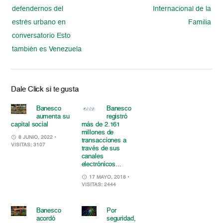
defendernos del
Internacional de la
estrés urbano en
Familia
conversatorio Esto
también es Venezuela
Dale Click si te gusta
Banesco
Banesco
aumenta su
registró
capital social
más de 2.161
millones de
8 JUNIO, 2022
•
transacciones a
VISITAS: 3107
través de sus
canales
electrónicos...
17 MAYO, 2018
•
VISITAS: 2444
Banesco
Por
acordó
seguridad,