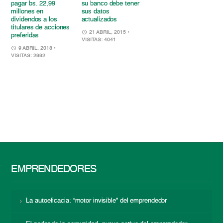
pagar bs. 22,99
su banco debe tener
millones en
sus datos
dividendos a los
actualizados
titulares de acciones
21 ABRIL, 2015
•
preferidas
VISITAS: 4041
9 ABRIL, 2018
•
VISITAS: 2992
EMPRENDEDORES
La autoeficacia: “motor invisible” del emprendedor