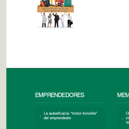
EMPRENDEDORES
MEM
La autoeficacia: “motor invisible”
C
del emprendedor
c
V