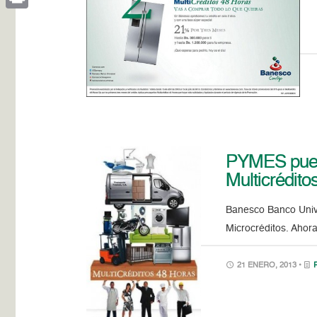
Print
PYMES puede
Multicrédit
Banesco Banco Unive
Microcréditos. Ahor
21 ENERO, 2013 •