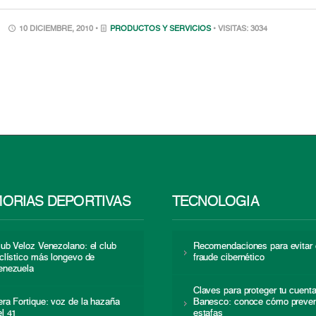
10 DICIEMBRE, 2010 •
PRODUCTOS Y SERVICIOS
• VISITAS: 3034
ORIAS DEPORTIVAS
TECNOLOGÍA
lub Veloz Venezolano: el club
Recomendaciones para evitar 
iclístico más longevo de
fraude cibernético
enezuela
Claves para proteger tu cuent
era Fortique: voz de la hazaña
Banesco: conoce cómo preven
el 41
estafas