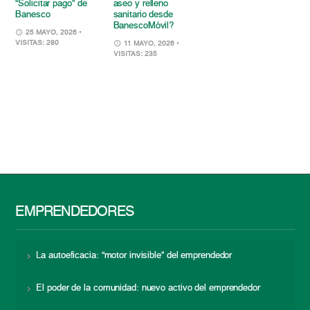
“Solicitar pago” de
aseo y relleno
Banesco
sanitario desde
BanescoMóvil?
25 MAYO, 2026
•
VISITAS: 280
11 MAYO, 2026
•
VISITAS: 235
EMPRENDEDORES
La autoeficacia: “motor invisible” del emprendedor
El poder de la comunidad: nuevo activo del emprendedor