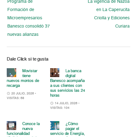
Programa de
La vigencia de Nazoa
Formación de
en La Caperucita
Microempresarios
Criolla y Ediciones
Banesco consolidó 37
Curiara
nuevas alianzas
Dale Click si te gusta
Movistar
La banca
tiene
digital
nuevos montos de
Banesco acompaña
recarga
a sus clientes con
sus servicios las 24
20 JULIO, 2026
•
horas
VISITAS: 68
14 JULIO, 2026
•
VISITAS: 104
Conoce la
¿Cómo
nueva
pagar el
funcionalidad
servicio de Energía,