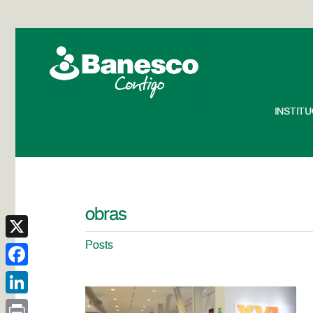
INSTIT
obras
Posts
X
Facebook
LinkedIn