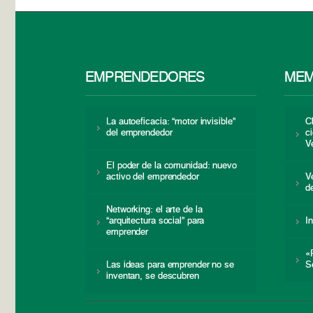
EMPRENDEDORES
MEM
La autoeficacia: “motor invisible”
C
del emprendedor
c
V
El poder de la comunidad: nuevo
activo del emprendedor
V
d
Networking: el arte de la
“arquitectura social” para
I
emprender
«
Las ideas para emprender no se
S
inventan, se descubren