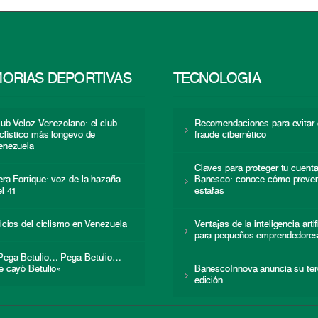
ORIAS DEPORTIVAS
TECNOLOGÍA
lub Veloz Venezolano: el club
Recomendaciones para evitar 
iclístico más longevo de
fraude cibernético
enezuela
Claves para proteger tu cuent
era Fortique: voz de la hazaña
Banesco: conoce cómo preven
el 41
estafas
nicios del ciclismo en Venezuela
Ventajas de la inteligencia artif
para pequeños emprendedore
Pega Betulio… Pega Betulio…
e cayó Betulio»
BanescoInnova anuncia su ter
edición