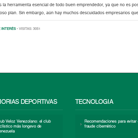
s la herramienta esencial de todo buen emprendedor, ya que no es pos
ioso plan. Sin embargo, aún hay muchos descuidados empresarios qu
 INTERÉS
• VISITAS: 3051
ORIAS DEPORTIVAS
TECNOLOGÍA
lub Veloz Venezolano: el club
Recomendaciones para evitar 
iclístico más longevo de
fraude cibernético
enezuela