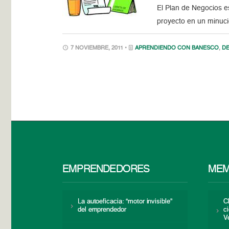
El Plan de Negocios e
proyecto en un minuc
7 NOVIEMBRE, 2011 •
APRENDIENDO CON BANESCO
,
DE
EMPRENDEDORES
MEM
La autoeficacia: “motor invisible”
C
del emprendedor
c
V