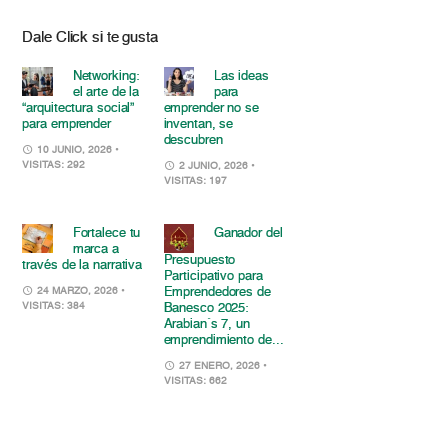
Dale Click si te gusta
Networking:
Las ideas
el arte de la
para
“arquitectura social”
emprender no se
para emprender
inventan, se
descubren
10 JUNIO, 2026
•
VISITAS: 292
2 JUNIO, 2026
•
VISITAS: 197
Fortalece tu
Ganador del
marca a
Presupuesto
través de la narrativa
Participativo para
Emprendedores de
24 MARZO, 2026
•
VISITAS: 384
Banesco 2025:
Arabian´s 7, un
emprendimiento de...
27 ENERO, 2026
•
VISITAS: 662