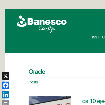
INSTIT
Oracle
Posts
X
Facebook
Los 10 eje
LinkedIn