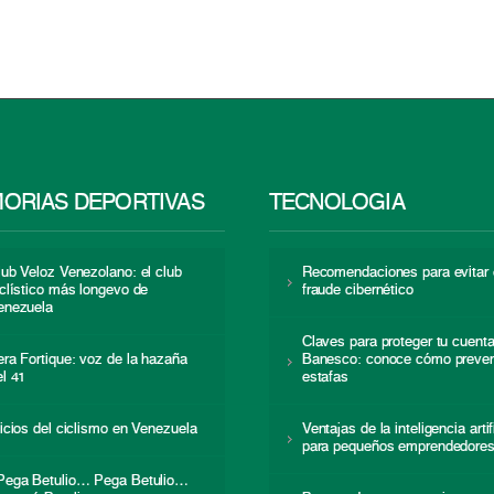
ORIAS DEPORTIVAS
TECNOLOGÍA
lub Veloz Venezolano: el club
Recomendaciones para evitar 
iclístico más longevo de
fraude cibernético
enezuela
Claves para proteger tu cuent
era Fortique: voz de la hazaña
Banesco: conoce cómo preven
el 41
estafas
nicios del ciclismo en Venezuela
Ventajas de la inteligencia artif
para pequeños emprendedore
Pega Betulio… Pega Betulio…