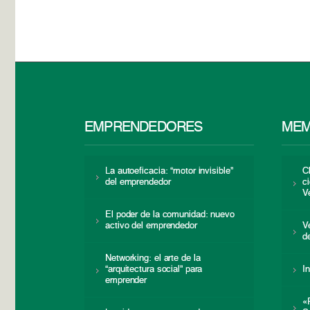
EMPRENDEDORES
MEM
La autoeficacia: “motor invisible”
C
del emprendedor
c
V
El poder de la comunidad: nuevo
activo del emprendedor
V
d
Networking: el arte de la
“arquitectura social” para
I
emprender
«