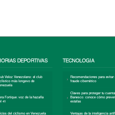
ORIAS DEPORTIVAS
TECNOLOGÍA
lub Veloz Venezolano: el club
Recomendaciones para evitar 
iclístico más longevo de
fraude cibernético
enezuela
Claves para proteger tu cuent
era Fortique: voz de la hazaña
Banesco: conoce cómo preven
el 41
estafas
nicios del ciclismo en Venezuela
Ventajas de la inteligencia artif