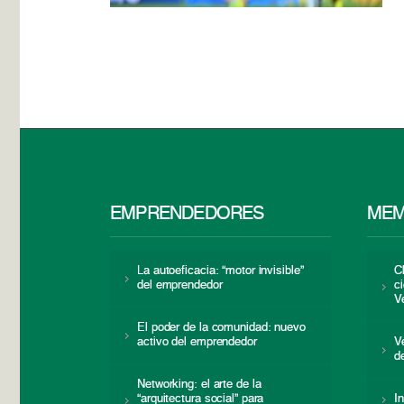
EMPRENDEDORES
MEM
La autoeficacia: “motor invisible”
C
del emprendedor
c
V
El poder de la comunidad: nuevo
activo del emprendedor
V
d
Networking: el arte de la
“arquitectura social” para
I