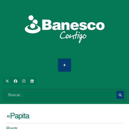
«Papita