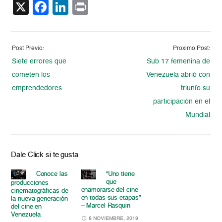
X
Facebook
LinkedIn
Print
Post Previo:
Proximo Post:
Siete errores que
Sub 17 femenina de
cometen los
Venezuela abrió con
emprendedores
triunfo su
participación en el
Mundial
Dale Click si te gusta
Conoce las
“Uno tiene
que
producciones
enamorarse del cine
cinematográficas de
en todas sus etapas”
la nueva generación
– Marcel Rasquin
del cine en
Venezuela
8 NOVIEMBRE, 2019