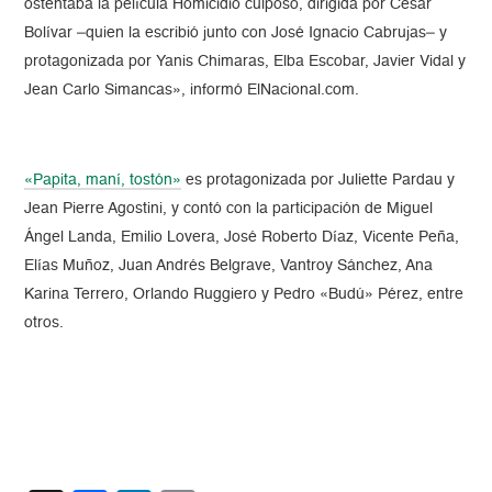
ostentaba la película Homicidio culposo, dirigida por César
Bolívar –quien la escribió junto con José Ignacio Cabrujas– y
protagonizada por Yanis Chimaras, Elba Escobar, Javier Vidal y
Jean Carlo Simancas», informó ElNacional.com.
«Papita, maní, tostón»
es protagonizada por Juliette Pardau y
Jean Pierre Agostini, y contó con la participación de Miguel
Ángel Landa, Emilio Lovera, José Roberto Díaz, Vicente Peña,
Elías Muñoz, Juan Andrés Belgrave, Vantroy Sánchez, Ana
Karina Terrero, Orlando Ruggiero y Pedro «Budú» Pérez, entre
otros.