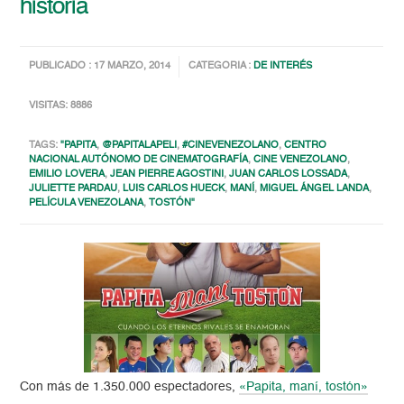
historia
PUBLICADO : 17 MARZO, 2014
CATEGORIA :
DE INTERÉS
VISITAS: 8886
TAGS:
"PAPITA
,
@PAPITALAPELI
,
#CINEVENEZOLANO
,
CENTRO
NACIONAL AUTÓNOMO DE CINEMATOGRAFÍA
,
CINE VENEZOLANO
,
EMILIO LOVERA
,
JEAN PIERRE AGOSTINI
,
JUAN CARLOS LOSSADA
,
JULIETTE PARDAU
,
LUIS CARLOS HUECK
,
MANÍ
,
MIGUEL ÁNGEL LANDA
,
PELÍCULA VENEZOLANA
,
TOSTÓN"
Con más de 1.350.000 espectadores,
«Papita, maní, tostón»