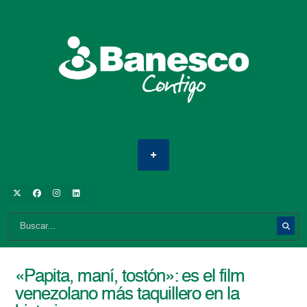
«Papita, maní, tostón»: es el film
venezolano más taquillero en la