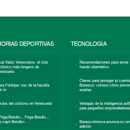
ORIAS DEPORTIVAS
TECNOLOGÍA
lub Veloz Venezolano: el club
Recomendaciones para evitar 
iclístico más longevo de
fraude cibernético
enezuela
Claves para proteger tu cuent
era Fortique: voz de la hazaña
Banesco: conoce cómo preven
el 41
estafas
nicios del ciclismo en Venezuela
Ventajas de la inteligencia artif
para pequeños emprendedore
Pega Betulio… Pega Betulio…
e cayó Betulio»
BanescoInnova anuncia su ter
edición