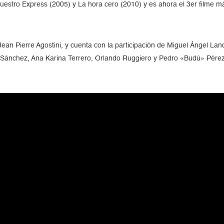
tro Express (2005) y La hora cero (2010) y es ahora el 3er filme más v
Jean Pierre Agostini, y cuenta con la participación de Miguel Ángel La
Sánchez, Ana Karina Terrero, Orlando Ruggiero y Pedro «Budú» Pérez,