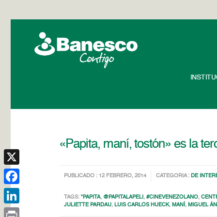
INSTIT
«Papita, maní, tostón» es la ter
X
PUBLICADO : 12 FEBRERO, 2014
CATEGORIA :
DE INTER
Facebook
TAGS:
"PAPITA
,
@PAPITALAPELI
,
#CINEVENEZOLANO
,
CENT
JULIETTE PARDAU
,
LUIS CARLOS HUECK
,
MANÍ
,
MIGUEL Á
LinkedIn