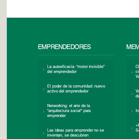
EMPRENDEDORES
MEM
La autoeficacia: “motor invisible”
C
del emprendedor
c
V
El poder de la comunidad: nuevo
activo del emprendedor
V
d
Networking: el arte de la
“arquitectura social” para
I
emprender
«
Las ideas para emprender no se
S
inventan, se descubren