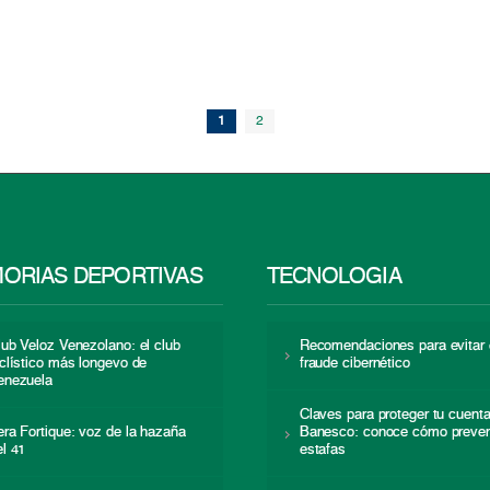
1
2
ORIAS DEPORTIVAS
TECNOLOGÍA
lub Veloz Venezolano: el club
Recomendaciones para evitar 
iclístico más longevo de
fraude cibernético
enezuela
Claves para proteger tu cuent
era Fortique: voz de la hazaña
Banesco: conoce cómo preven
el 41
estafas