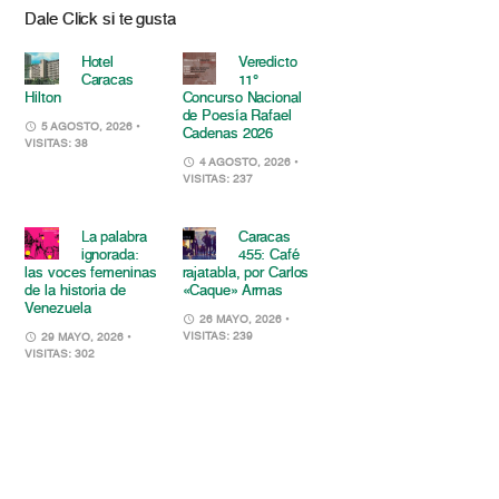
Dale Click si te gusta
Hotel
Veredicto
Caracas
11°
Hilton
Concurso Nacional
de Poesía Rafael
5 AGOSTO, 2026
•
Cadenas 2026
VISITAS: 38
4 AGOSTO, 2026
•
VISITAS: 237
La palabra
Caracas
ignorada:
455: Café
las voces femeninas
rajatabla, por Carlos
de la historia de
«Caque» Armas
Venezuela
26 MAYO, 2026
•
VISITAS: 239
29 MAYO, 2026
•
VISITAS: 302