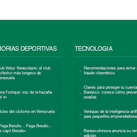
ORIAS DEPORTIVAS
TECNOLOGÍA
lub Veloz Venezolano: el club
Recomendaciones para evitar 
iclístico más longevo de
fraude cibernético
enezuela
Claves para proteger tu cuent
era Fortique: voz de la hazaña
Banesco: conoce cómo preven
el 41
estafas
nicios del ciclismo en Venezuela
Ventajas de la inteligencia artif
para pequeños emprendedore
Pega Betulio… Pega Betulio…
e cayó Betulio»
BanescoInnova anuncia su ter
edición