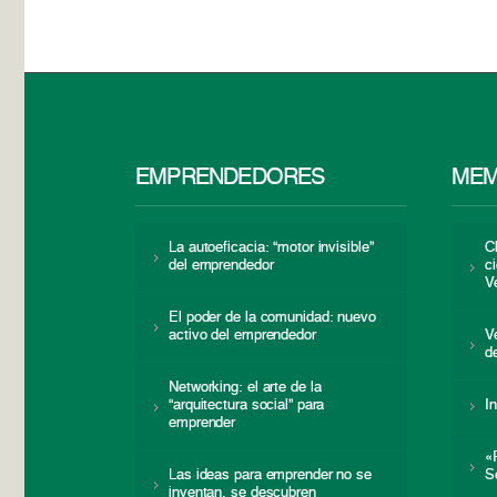
EMPRENDEDORES
MEM
La autoeficacia: “motor invisible”
C
del emprendedor
c
V
El poder de la comunidad: nuevo
activo del emprendedor
V
d
Networking: el arte de la
“arquitectura social” para
I
emprender
«
Las ideas para emprender no se
S
inventan, se descubren