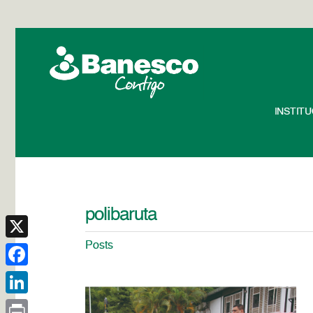
INSTIT
polibaruta
Posts
X
Facebook
LinkedIn