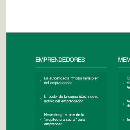
EMPRENDEDORES
MEM
La autoeficacia: “motor invisible”
C
del emprendedor
c
V
El poder de la comunidad: nuevo
activo del emprendedor
V
d
Networking: el arte de la
“arquitectura social” para
I
emprender