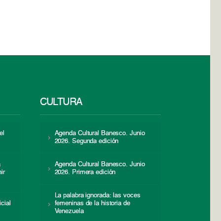
CULTURA
el
Agenda Cultural Banesco. Junio
2026. Segunda edición
a
Agenda Cultural Banesco. Junio
ir
2026. Primera edición
La palabra ignorada: las voces
icial
femeninas de la historia de
s
Venezuela