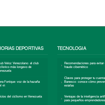
ORIAS DEPORTIVAS
TECNOLOGÍA
lub Veloz Venezolano: el club
Recomendaciones para evitar 
iclístico más longevo de
fraude cibernético
enezuela
Claves para proteger tu cuent
era Fortique: voz de la hazaña
Banesco: conoce cómo preven
el 41
estafas
nicios del ciclismo en Venezuela
Ventajas de la inteligencia artif
para pequeños emprendedore