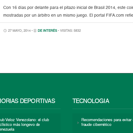
Con 16 días por delante para el pitazo inicial de Brasil 2014, este c
mostradas por un árbitro en un mismo juego. El portal FIFA.com refi
27 MAYO, 2014 •
DE INTERÉS
• VISITAS: 5832
ORIAS DEPORTIVAS
TECNOLOGÍA
lub Veloz Venezolano: el club
Recomendaciones para evitar 
iclístico más longevo de
fraude cibernético
enezuela