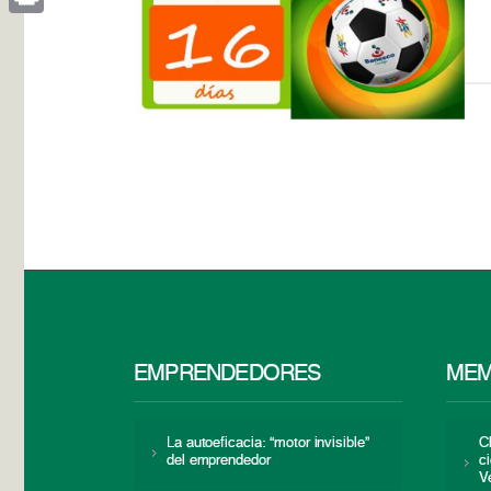
Print
EMPRENDEDORES
MEM
La autoeficacia: “motor invisible”
C
del emprendedor
c
V