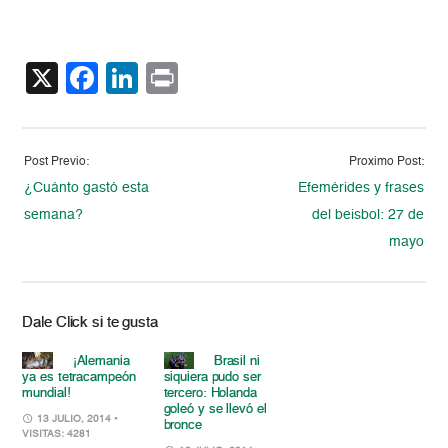
X
Facebook
LinkedIn
Print
Post Previo:
Proximo Post:
¿Cuánto gastó esta
Efemérides y frases
semana?
del beisbol: 27 de
mayo
Dale Click si te gusta
¡Alemania
Brasil ni
ya es tetracampeón
siquiera pudo ser
mundial!
tercero: Holanda
goleó y se llevó el
13 JULIO, 2014
•
bronce
VISITAS: 4281