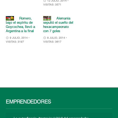
12 JULIO, 2014
•
VISITAS: 3571
Romero,
Alemania
bajo el espíritu de
sepultó el sueño del
Goycochea, llevó a
hexacampeonato
Argentina a la final
con 7 goles
9 JULIO, 2014
•
8 JULIO, 2014
•
VISITAS: 3197
VISITAS: 3617
EMPRENDEDORES