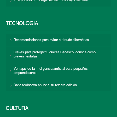
«Pega Betulio… Pega Betulio… Se cayó Betulio»
TECNOLOGÍA
Recomendaciones para evitar el fraude cibernético
Claves para proteger tu cuenta Banesco: conoce cómo
prevenir estafas
Ventajas de la inteligencia artificial para pequeños
emprendedores
BanescoInnova anuncia su tercera edición
CULTURA