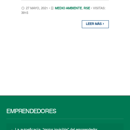
27 MAYO, 2021 •
MEDIO AMBIENTE
,
RSE
• VISITAS:
3915
LEER MÁS
EMPRENDEDORES
La autoeficacia: “motor invisible” del emprendedor