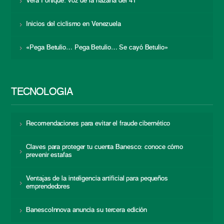
Vera Fortique: voz de la hazaña del 41
Inicios del ciclismo en Venezuela
«Pega Betulio… Pega Betulio… Se cayó Betulio»
TECNOLOGÍA
Recomendaciones para evitar el fraude cibernético
Claves para proteger tu cuenta Banesco: conoce cómo
prevenir estafas
Ventajas de la inteligencia artificial para pequeños
emprendedores
BanescoInnova anuncia su tercera edición