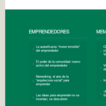
EMPRENDEDORES
MEM
La autoeficacia: “motor invisible”
C
del emprendedor
c
V
El poder de la comunidad: nuevo
activo del emprendedor
V
d
Networking: el arte de la
“arquitectura social” para
I
emprender
«
Las ideas para emprender no se
S
inventan, se descubren