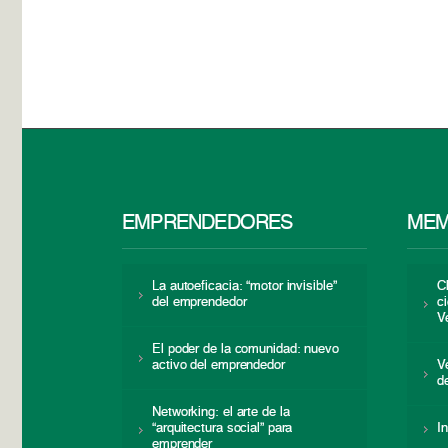
EMPRENDEDORES
MEM
La autoeficacia: “motor invisible”
C
del emprendedor
c
V
El poder de la comunidad: nuevo
activo del emprendedor
V
d
Networking: el arte de la
“arquitectura social” para
I
emprender