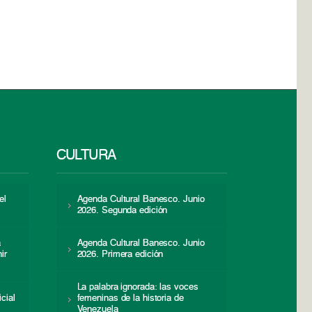
CULTURA
el
Agenda Cultural Banesco. Junio
2026. Segunda edición
a
Agenda Cultural Banesco. Junio
ir
2026. Primera edición
La palabra ignorada: las voces
icial
femeninas de la historia de
s
Venezuela