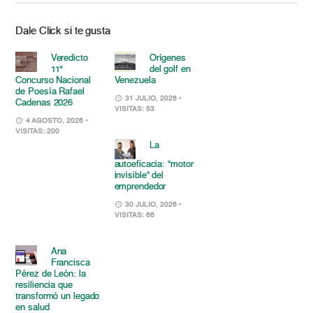
Dale Click si te gusta
Veredicto
Orígenes
11°
del golf en
Concurso Nacional
Venezuela
de Poesía Rafael
31 JULIO, 2026
•
Cadenas 2026
VISITAS: 53
4 AGOSTO, 2026
•
VISITAS: 200
La
autoeficacia: “motor
invisible” del
emprendedor
30 JULIO, 2026
•
VISITAS: 66
Ana
Francisca
Pérez de León: la
resiliencia que
transformó un legado
en salud