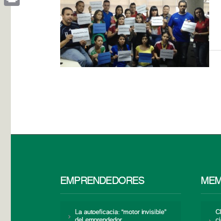
Print
EMPRENDEDORES
MEM
La autoeficacia: “motor invisible”
C
del emprendedor
c