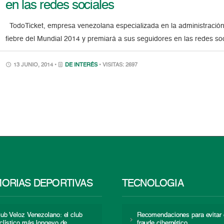
en las redes sociales
TodoTicket, empresa venezolana especializada en la administración y
fiebre del Mundial 2014 y premiará a sus seguidores en las redes soc
13 JUNIO, 2014 •
DE INTERÉS
• VISITAS: 2697
ORIAS DEPORTIVAS
TECNOLOGÍA
lub Veloz Venezolano: el club
Recomendaciones para evitar 
iclístico más longevo de
fraude cibernético