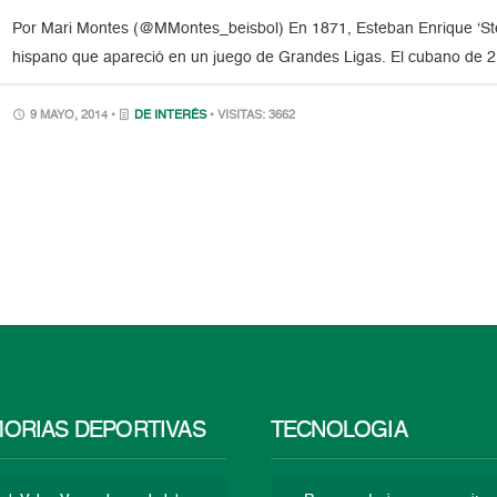
Por Mari Montes (@MMontes_beisbol) En 1871, Esteban Enrique ‘Steve
hispano que apareció en un juego de Grandes Ligas. El cubano de 21 
9 MAYO, 2014 •
DE INTERÉS
• VISITAS: 3662
ORIAS DEPORTIVAS
TECNOLOGÍA