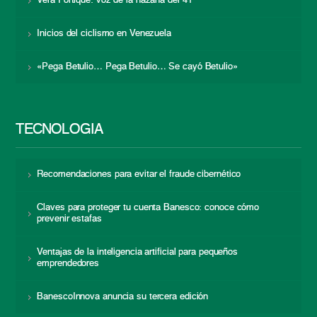
Vera Fortique: voz de la hazaña del 41
Inicios del ciclismo en Venezuela
«Pega Betulio… Pega Betulio… Se cayó Betulio»
TECNOLOGÍA
Recomendaciones para evitar el fraude cibernético
Claves para proteger tu cuenta Banesco: conoce cómo
prevenir estafas
Ventajas de la inteligencia artificial para pequeños
emprendedores
BanescoInnova anuncia su tercera edición