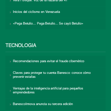
Vera Fortique: voz de la hazaña del 41
Inicios del ciclismo en Venezuela
«Pega Betulio… Pega Betulio… Se cayó Betulio»
TECNOLOGÍA
Recomendaciones para evitar el fraude cibernético
Claves para proteger tu cuenta Banesco: conoce cómo
prevenir estafas
Ventajas de la inteligencia artificial para pequeños
emprendedores
BanescoInnova anuncia su tercera edición