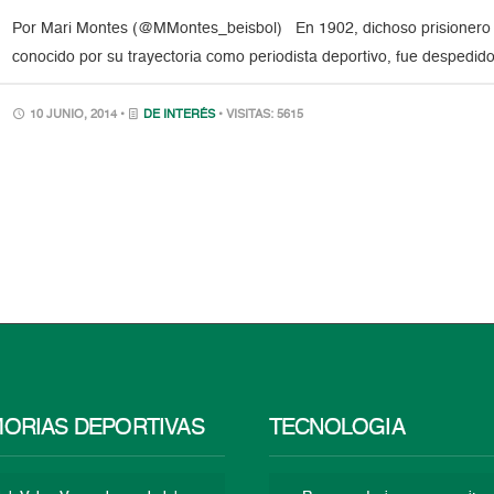
Por Mari Montes (@MMontes_beisbol) En 1902, dichoso prisionero d
conocido por su trayectoria como periodista deportivo, fue despedi
10 JUNIO, 2014 •
DE INTERÉS
• VISITAS: 5615
ORIAS DEPORTIVAS
TECNOLOGÍA