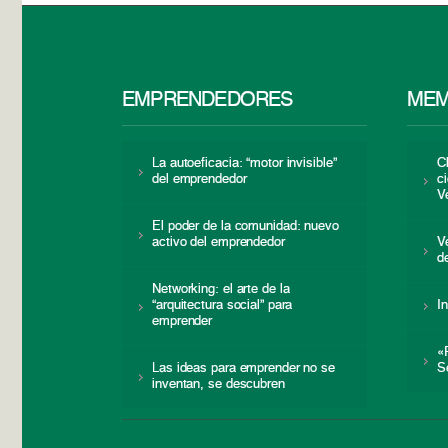
EMPRENDEDORES
MEM
La autoeficacia: “motor invisible”
C
del emprendedor
c
V
El poder de la comunidad: nuevo
activo del emprendedor
V
d
Networking: el arte de la
“arquitectura social” para
I
emprender
«
Las ideas para emprender no se
S
inventan, se descubren