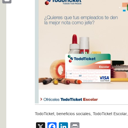
Print
TodoTicket, beneficios sociales, TodoTicket Escola
X
Facebook
LinkedIn
Print