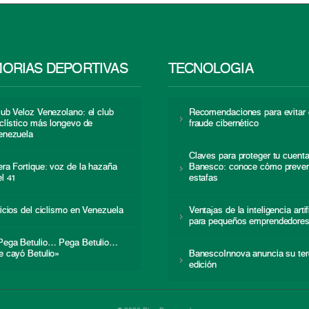
ORIAS DEPORTIVAS
TECNOLOGÍA
lub Veloz Venezolano: el club
Recomendaciones para evitar 
iclístico más longevo de
fraude cibernético
enezuela
Claves para proteger tu cuent
era Fortique: voz de la hazaña
Banesco: conoce cómo preven
el 41
estafas
nicios del ciclismo en Venezuela
Ventajas de la inteligencia artif
para pequeños emprendedore
Pega Betulio… Pega Betulio…
e cayó Betulio»
BanescoInnova anuncia su ter
edición