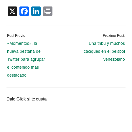
X
Facebook
LinkedIn
Print
Post Previo:
Proximo Post:
«Momentos», la
Una tribu y muchos
nueva pestaña de
caciques en el beisbol
Twitter para agrupar
venezolano
el contenido más
destacado
Dale Click si te gusta