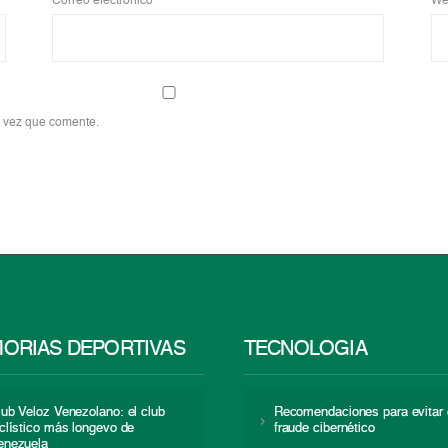
Correo electrónico
*
We
a vez que comente.
ORIAS DEPORTIVAS
TECNOLOGÍA
lub Veloz Venezolano: el club
Recomendaciones para evitar 
iclístico más longevo de
fraude cibernético
enezuela