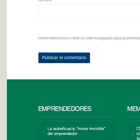
Nombre
*
correo electrónico y web en este navegador para la próxim
EMPRENDEDORES
MEM
La autoeficacia: “motor invisible”
C
del emprendedor
c
V