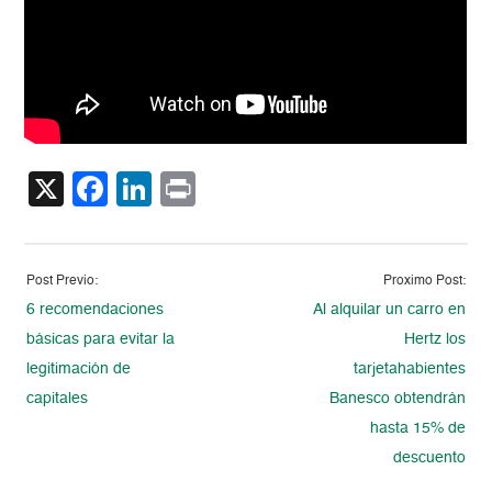
X
Facebook
LinkedIn
Print
Post Previo:
Proximo Post:
6 recomendaciones
Al alquilar un carro en
básicas para evitar la
Hertz los
legitimación de
tarjetahabientes
capitales
Banesco obtendrán
hasta 15% de
descuento