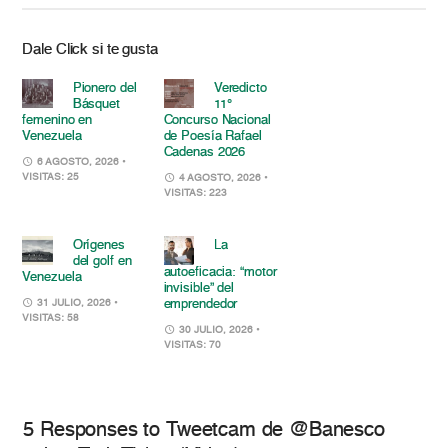
Dale Click si te gusta
Pionero del
Veredicto
Básquet
11°
femenino en
Concurso Nacional
Venezuela
de Poesía Rafael
Cadenas 2026
6 AGOSTO, 2026
•
VISITAS: 25
4 AGOSTO, 2026
•
VISITAS: 223
Orígenes
La
del golf en
autoeficacia: “motor
Venezuela
invisible” del
emprendedor
31 JULIO, 2026
•
VISITAS: 58
30 JULIO, 2026
•
VISITAS: 70
5 Responses to Tweetcam de @Banesco