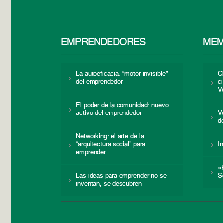
EMPRENDEDORES
MEM
La autoeficacia: “motor invisible”
C
del emprendedor
c
V
El poder de la comunidad: nuevo
activo del emprendedor
V
d
Networking: el arte de la
“arquitectura social” para
I
emprender
«
Las ideas para emprender no se
S
inventan, se descubren