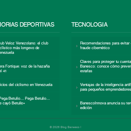
ORIAS DEPORTIVAS
TECNOLOGÍA
lub Veloz Venezolano: el club
Recomendaciones para evitar 
iclístico más longevo de
fraude cibernético
enezuela
Claves para proteger tu cuent
era Fortique: voz de la hazaña
Banesco: conoce cómo preven
el 41
estafas
nicios del ciclismo en Venezuela
Ventajas de la inteligencia artif
para pequeños emprendedore
Pega Betulio… Pega Betulio…
e cayó Betulio»
BanescoInnova anuncia su ter
edición
© 2026 Blog Banesco |