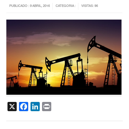
PUBLICADO : 9 ABRIL, 2016
CATEGORIA :
VISITAS: 96
X
Facebook
LinkedIn
Print