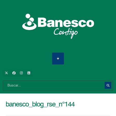
banesco_blog_rse_n°144