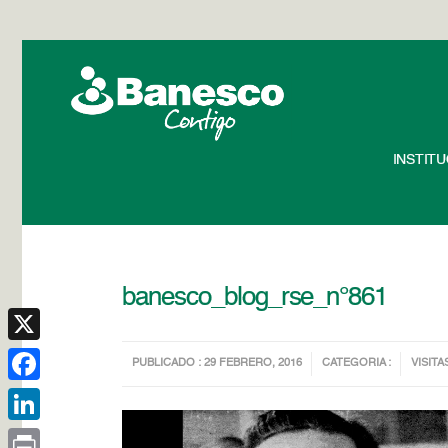
INSTIT
banesco_blog_rse_n°861
X
PUBLICADO : 29 FEBRERO, 2016
CATEGORIA :
VISITA
Facebook
LinkedIn