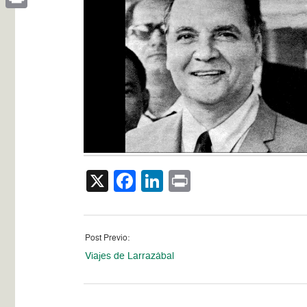
Print
X
Facebook
LinkedIn
Print
Post Previo:
Viajes de Larrazábal