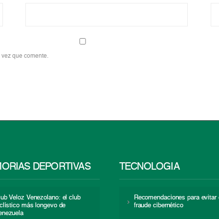
a vez que comente.
ORIAS DEPORTIVAS
TECNOLOGÍA
lub Veloz Venezolano: el club
Recomendaciones para evitar 
iclístico más longevo de
fraude cibernético
enezuela