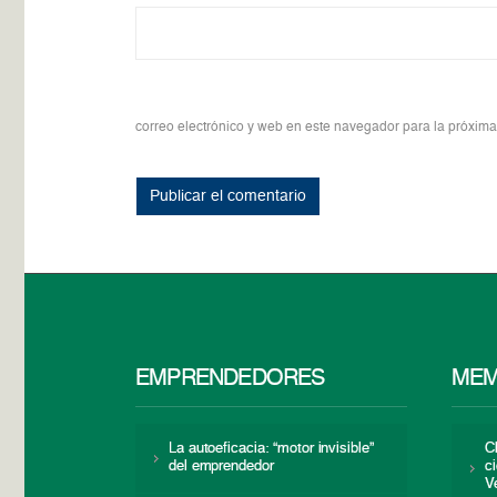
correo electrónico y web en este navegador para la próxim
EMPRENDEDORES
MEM
La autoeficacia: “motor invisible”
C
del emprendedor
c
V