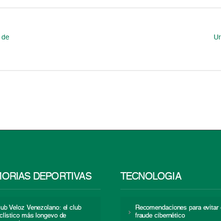
” de
Ur
ORIAS DEPORTIVAS
TECNOLOGÍA
lub Veloz Venezolano: el club
Recomendaciones para evitar 
iclístico más longevo de
fraude cibernético