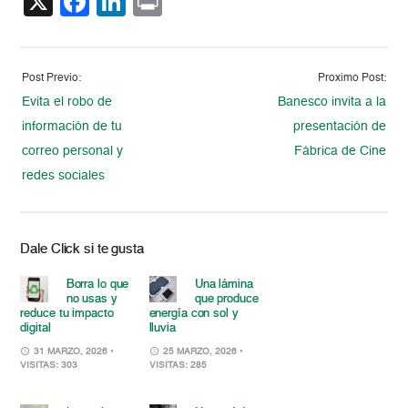
X
Facebook
LinkedIn
Print
Post Previo:
Proximo Post:
Evita el robo de
Banesco invita a la
información de tu
presentación de
correo personal y
Fábrica de Cine
redes sociales
Dale Click si te gusta
Borra lo que
Una lámina
no usas y
que produce
reduce tu impacto
energía con sol y
digital
lluvia
31 MARZO, 2026
•
25 MARZO, 2026
•
VISITAS: 303
VISITAS: 285