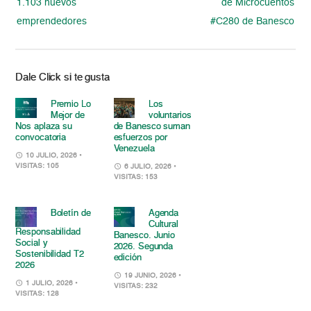
1.103 nuevos
de Microcuentos
emprendedores
#C280 de Banesco
Dale Click si te gusta
Premio Lo
Los
Mejor de
voluntarios
Nos aplaza su
de Banesco suman
convocatoria
esfuerzos por
Venezuela
10 JULIO, 2026
•
VISITAS: 105
6 JULIO, 2026
•
VISITAS: 153
Boletín de
Agenda
Cultural
Responsabilidad
Banesco. Junio
Social y
2026. Segunda
Sostenibilidad T2
edición
2026
19 JUNIO, 2026
•
1 JULIO, 2026
•
VISITAS: 232
VISITAS: 128