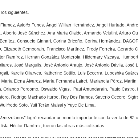
 los siguientes:
zo Flamez, Astolfo Funes, Ángel Willian Hernández, Ángel Hurtado, Andr
 Alberto José Sánchez, Ana María Olalde, Armando Velutini, Arturo Qu
ia Benítez, Consuelo Ginnari, Corina Briceño, Corina Hernández, DAG
Elizabeth Cemborain, Francisco Martínez, Fredy Ferreira, Gerardo Ca
ctor Ramírez, Hernán González Monterola, Hildemary Vizcaya, Humberto
ares, José Margulis, José Antonio Araujo, José Antonio Dávila, José L
all, Karelis Ollarves, Katherine Sotillo, Luis Becerra, Lubeshka Suárez
 María Elena Álvarez, María Fernanda Lairet, Marianela Pérez, Martin 
, Orlando Perdomo, Oswaldo Vigas, Paul Amundaraín, Paulo Castro, Ra
intero, Rodrigo Machado Iturbe, Roy Dos Ramos, Saverio Cecere, Sigfr
 Wuilfredo Soto, Yull Terán Maissi y Yuye De Lima.
 Venezolanos” logró recaudar un monto importante con la venta de 82 ob
artista Héctor Ramírez, fueron las obras más cotizadas.