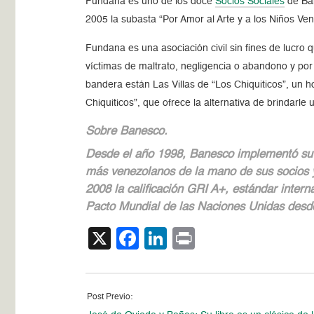
Fundana es uno de los doce
Socios Sociales
de Ba
2005 la subasta “Por Amor al Arte y a los Niños Ve
Fundana es una asociación civil sin fines de lucro 
víctimas de maltrato, negligencia o abandono y po
bandera están Las Villas de “Los Chiquiticos”, un
Chiquiticos”, que ofrece la alternativa de brindarl
Sobre Banesco.
Desde el año 1998, Banesco implementó su 
más venezolanos de la mano de sus socios y
2008 la calificación GRI A+, estándar intern
Pacto Mundial de las Naciones Unidas desd
X
Facebook
LinkedIn
Print
Post Previo: