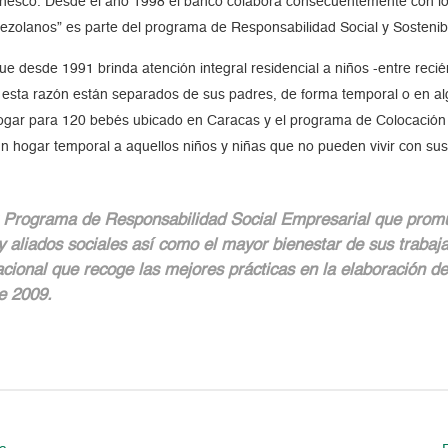
nesco.
Desde el año 1998 el banco colabora consecuentemente con lo
nezolanos” es parte del programa de Responsabilidad Social y Sostenib
que desde 1991 brinda atención integral residencial a niños -entre reci
r esta razón están separados de sus padres, de forma temporal o en 
 hogar para 120 bebés ubicado en Caracas y el programa de Colocación 
e un hogar temporal a aquellos niños y niñas que no pueden vivir con sus
Programa de Responsabilidad Social Empresarial que promue
 aliados sociales así como el mayor bienestar de sus traba
acional que recoge las mejores prácticas en la elaboración d
e 2009.