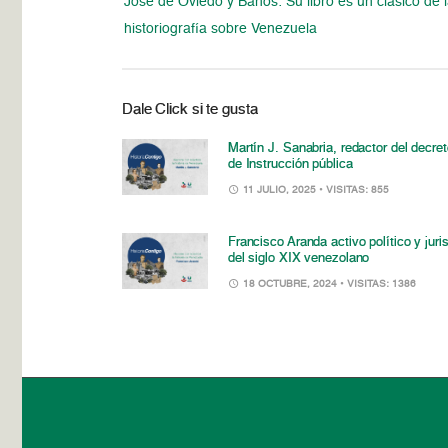
José de Oviedo y Baños: Su libro es un clásico de 
historiografía sobre Venezuela
Dale Click si te gusta
Martín J. Sanabria, redactor del decre
de Instrucción pública
11 JULIO, 2025
• VISITAS: 855
Francisco Aranda activo político y juri
del siglo XIX venezolano
18 OCTUBRE, 2024
• VISITAS: 1386