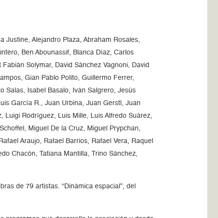
ea Justine, Alejandro Plaza, Abraham Rosales,
intero, Ben Abounassif, Blanca Díaz, Carlos
OR Fabián Solymar, David Sánchez Vagnoni, David
mpos, Gian Pablo Polito, Guillermo Ferrer,
 Salas, Isabel Basalo, Iván Salgrero, Jesús
uis García R., Juan Urbina, Juan Gerstl, Juan
, Luigi Rodríguez, Luis Mille, Luis Alfredo Suárez,
Schoffel, Miguel De la Cruz, Miguel Prypchan,
fael Araujo, Rafael Barrios, Rafael Vera, Raquel
edo Chacón, Tatiana Mantilla, Trino Sánchez,
ras de 79 artistas. “Dinámica espacial”, del