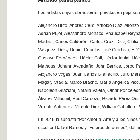
Los artistas cuyas obras serán puestas en puja son
Alejandro Brito, Andrés Celis, Arnoldo Díaz, Alfon
Adrián Pujol, Alessandro Mónaco, Ana Isabel Reyna,
Medina, Carlos Calderón, Carlos Cruz- Diez, Clel
Vásquez, Delsy Rubio, Douglas José Cordova, EDO, 
Gustavo Fernández, Héctor Coll, Héctor Iguini, Hé
Matheus, Johann Avendaño, John Barrios, Jorge Pall
Alejandro Vegas, Juan Carlos Granadillo, Julio Marag
Magaly Otaola, Marco Bracho, María Angélica Viso,
Napoleón Graziani, Natalia Valera, Omar Ponceleón
Álvarez Villasmil, Raúl Cardozo, Ricardo Pérez Qu
Vicente Antonorsi, Vicente Diez, William Caballero,
En 2018 la subasta “Por Amor al Arte y a los Niños
escultor Rafael Barrios y “Esferas de puntos”, del 