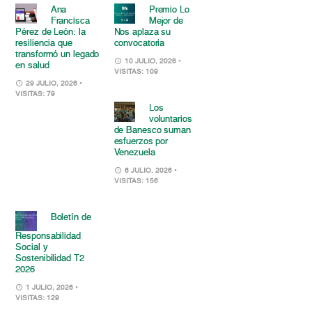
Ana
Premio Lo
Francisca
Mejor de
Pérez de León: la
Nos aplaza su
resiliencia que
convocatoria
transformó un legado
10 JULIO, 2026
•
en salud
VISITAS: 109
29 JULIO, 2026
•
VISITAS: 79
Los
voluntarios
de Banesco suman
esfuerzos por
Venezuela
6 JULIO, 2026
•
VISITAS: 156
Boletín de
Responsabilidad
Social y
Sostenibilidad T2
2026
1 JULIO, 2026
•
VISITAS: 129