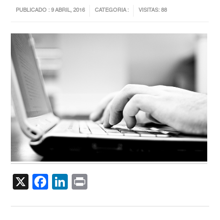
PUBLICADO : 9 ABRIL, 2016
CATEGORIA :
VISITAS: 88
X
Facebook
LinkedIn
Print