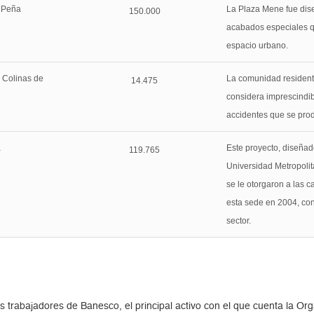
o Peña
La Plaza Mene fue dise
150.000
acabados especiales qu
espacio urbano.
 Colinas de
La comunidad residente
14.475
considera imprescindib
accidentes que se pro
a
Este proyecto, diseñad
119.765
Universidad Metropolit
se le otorgaron a las 
esta sede en 2004, con
sector.
 trabajadores de Banesco, el principal activo con el que cuenta la Org