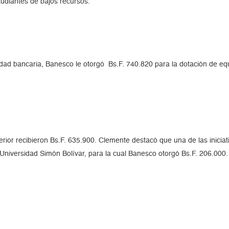
tudiantes de bajos recursos.
ntidad bancaria, Banesco le otorgó Bs.F. 740.820 para la dotación de equ
erior recibieron Bs.F. 635.900. Clemente destacó que una de las inicia
 Universidad Simón Bolívar, para la cual Banesco otorgó Bs.F. 206.000.