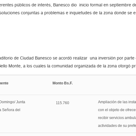
erentes públicos de interés, Banesco dio inicio formal en septiembre 
r soluciones conjuntas a problemas e inquietudes de la zona donde se 
Auditorio de Ciudad Banesco se acordó realizar una inversión por part
 Bello Monte, a los cuales la comunidad organizada de la zona otorgó pr
nente
Monto Bs.F.
Domingo/ Junta
Ampliación de las ins
115.760
a Señora del
con el objeto de ofrec
recibir servicios ambul
actividades de su pref