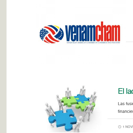
El l
Las fus
financi
1 NOVI